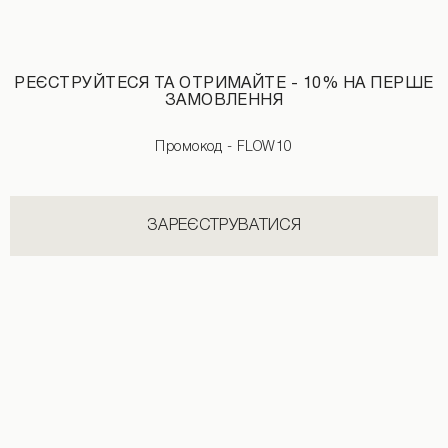
РЕЄСТРУЙТЕСЯ ТА ОТРИМАЙТЕ - 10% НА ПЕРШЕ
ЗАМОВЛЕННЯ
Штани зі стрілками чорного кольору
Шорти із защипами чорного кольору
3190 UAH
Промокод - FLOW10
ЗАРЕЄСТРУВАТИСЯ