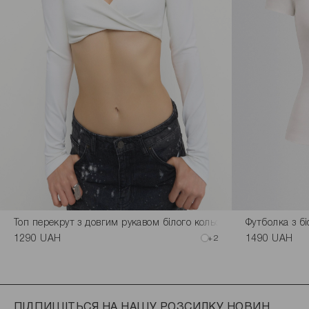
Топ перекрут з довгим рукавом білого кольору
Футболка з б
1290 UAH
+2
1490 UAH
ПІДПИШІТЬСЯ НА НАШУ РОЗСИЛКУ НОВИН