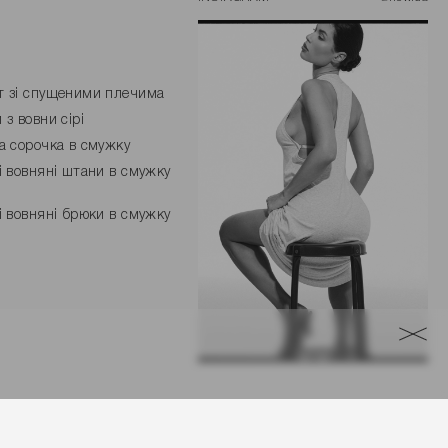
 зі спущеними плечима
 з вовни сірі
а сорочка в смужку
і вовняні штани в смужку
і вовняні брюки в смужку