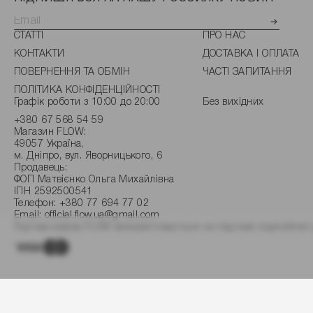
СТАТТІ
ПРО НАС
КОНТАКТИ
ДОСТАВКА І ОПЛАТА
ПОВЕРНЕННЯ ТА ОБМІН
ЧАСТІ ЗАПИТАННЯ
ПОЛІТИКА КОНФІДЕНЦІЙНОСТІ
Графік роботи з 10:00 до 20:00
Без вихідних
+380 67 568 54 59
Магазин FLOW:
49057 Україна,
м. Дніпро, вул. Яворницького, 6
Продавець:
ФОП Матвієнко Ольга Михайлівна
ІПН 2592500541
Телефон:
+380 77 694 77 02
Email:
official.flow.ua@gmail.com
Торгова марка FLOW використовується на підставі ліцензійної 