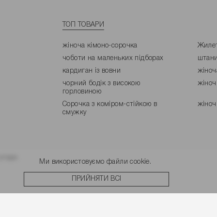
ТОП ТОВАРИ
жіноча кімоно-сорочка
Жилет
чоботи на маленьких підборах
штани
кардиган із вовни
жіноч
чорний бодік з високою
жіноч
горловиною
Сорочка з коміром-стійкою в
жіноч
смужку
угоди.
Ми використовуємо файли cookie.
ПРИЙНЯТИ ВСІ