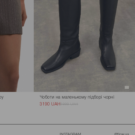
ру
Чоботи на маленькому підборі чорні
3190 UAH
5999 UAH
INSTAGRAM
@flow.ua