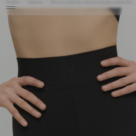
Головна
Новинки
Легінси укорочені чорного кольору розмір M-L