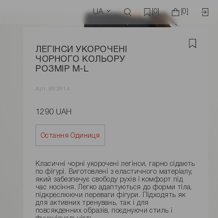
UA
[0]
[0]
ЛЕГІНСИ УКОРОЧЕНІ
ЧОРНОГО КОЛЬОРУ
РОЗМІР M-L
Арт. 883814
1290 UAH
Остання Одиниця
Класичні чорні укорочені легінси, гарно сідають
по фігурі. Виготовлені з еластичного матеріалу,
який забезпечує свободу рухів і комфорт під
час носіння. Легко адаптуються до форми тіла,
підкреслюючи переваги фігури. Підходять як
для активних тренувань, так і для
повсякденних образів, поєднуючи стиль і