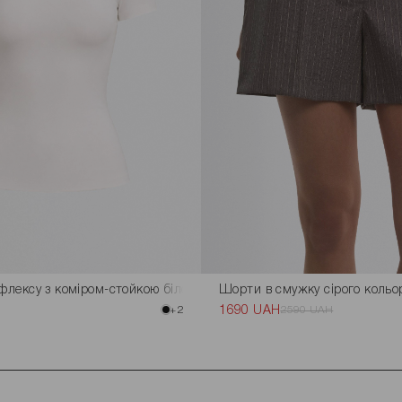
іфлексу з коміром-стойкою білого кольору
Шорти в смужку сірого кольо
+2
1690 UAH
2590 UAH