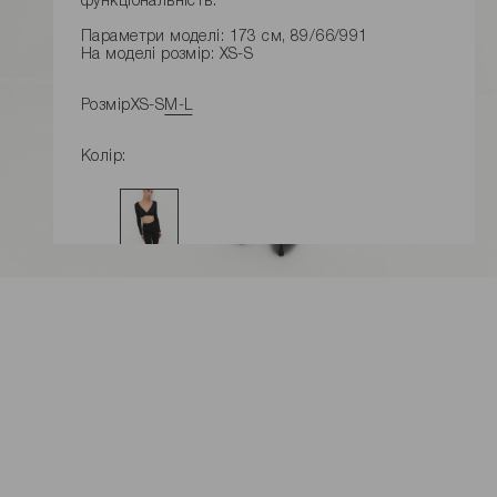
функціональність.
Параметри моделі: 173 см, 89/66/991
На моделі розмір: XS-S
Розмір
XS-S
M-L
Колір:
ДОДАТИ ДО КОШИКУ
Розміри виробу
Характеристики товару
Доставка і оплата