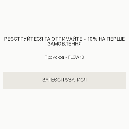
РЕЄСТРУЙТЕСЯ ТА ОТРИМАЙТЕ - 10% НА ПЕРШЕ
ЗАМОВЛЕННЯ
Промокод - FLOW10
ЗАРЕЄСТРУВАТИСЯ
Футболка напівприталена білого кольору
Футболка з подовженою спинкою мо
1190 UAH
+3
1790 UAH
+2