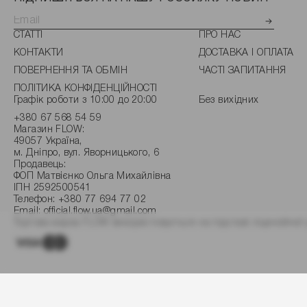
СТАТТІ
ПРО НАС
КОНТАКТИ
ДОСТАВКА І ОПЛАТА
ПОВЕРНЕННЯ ТА ОБМІН
ЧАСТІ ЗАПИТАННЯ
ПОЛІТИКА КОНФІДЕНЦІЙНОСТІ
Графік роботи з 10:00 до 20:00
Без вихідних
+380 67 568 54 59
Магазин FLOW:
49057 Україна,
м. Дніпро, вул. Яворницького, 6
Продавець:
ФОП Матвієнко Ольга Михайлівна
ІПН 2592500541
Телефон:
+380 77 694 77 02
Email:
official.flow.ua@gmail.com
Торгова марка FLOW використовується на підставі ліцензійної 