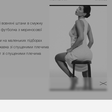
і вовняні штани в смужку
 футболка з мериносової
и на маленьких підборах
кавка зі спущеними плечима
 зі спущеними плечима