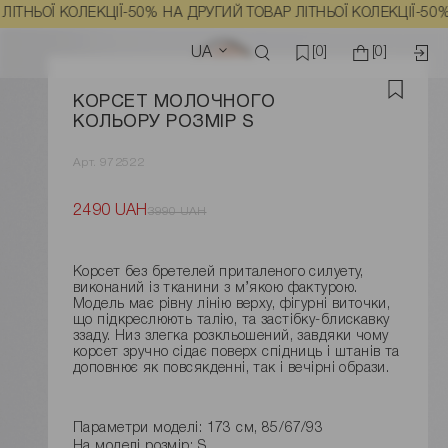
Ї КОЛЕКЦІЇ
-50% НА ДРУГИЙ ТОВАР ЛІТНЬОЇ КОЛЕКЦІЇ
-50% НА ДР
UA
[0]
[0]
КОРСЕТ МОЛОЧНОГО
КОЛЬОРУ РОЗМІР S
Арт. 972522
2490 UAH
3990 UAH
Корсет без бретелей приталеного силуету,
виконаний із тканини з м’якою фактурою.
Модель має рівну лінію верху, фігурні виточки,
що підкреслюють талію, та застібку-блискавку
ззаду. Низ злегка розкльошений, завдяки чому
корсет зручно сідає поверх спідниць і штанів та
доповнює як повсякденні, так і вечірні образи.
Параметри моделі: 173 см, 85/67/93
На моделі розмір: S