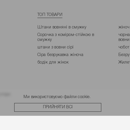
ТОП ТОВАРИ
Штани вовняні в смужку
жіноч
Сорочка з коміром-стійкою в
чорна
смужку
вовни
штани з вовни сірі
чобот
Сіра безрукавка жіноча
Безру
бодік для жінок
Жилет
угоди.
Ми використовуємо файли cookie.
ПРИЙНЯТИ ВСІ