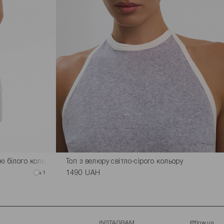
ю білого кольору
Топ з велюру світло-сірого кольору
+1
1490 UAH
INSTAGRAM
@flow.ua