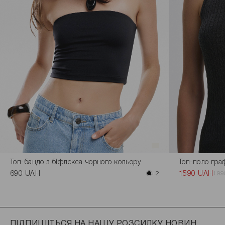
Топ-бандо з біфлекса чорного кольору
Топ-поло гра
690 UAH
+2
1590 UAH
199
ПІДПИШІТЬСЯ НА НАШУ РОЗСИЛКУ НОВИН