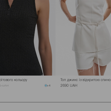
фітового кольору
Топ джинс із відкритою спино
0 UAH
+4
2690 UAH