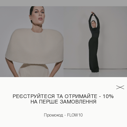
РЕЄСТРУЙТЕСЯ ТА ОТРИМАЙТЕ - 10%
НА ПЕРШЕ ЗАМОВЛЕННЯ
тового кольору
Кейп молочного кольору
Максі-спідниця чорного коль
2190 UAH
2590 UAH
Промокод - FLOW10