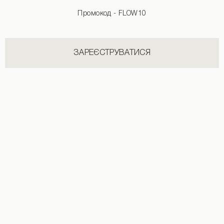
ДИВИТИСЬ УСІ
Промокод - FLOW10
ЗАРЕЄСТРУВАТИСЯ
Базовий лонгслів сірого кольору
Лонгслів з драпіруванням сірого ко