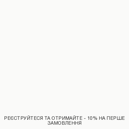
Джинси з ефектом потертостей та рваним декором чорні
Легінси з відкритою п’яткою з біфле
1490 UAH
РЕЄСТРУЙТЕСЯ ТА ОТРИМАЙТЕ - 10% НА ПЕРШЕ
НОВИНКИ КАТЕГОРІЇ ЛОНГСЛІВИ
ЗАМОВЛЕННЯ