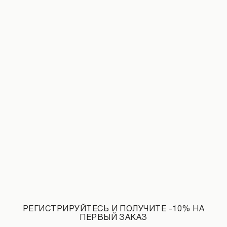
Джинсы с эффектом потертостей и рваным декором черные
Леггинсы с открытой пяткой из бифл
1 490 UAH
НОВИНКИ КАТЕГОРИИ ЛОНГСЛИВЫ
РЕГИСТРИРУЙТЕСЬ И ПОЛУЧИТЕ -10% НА
ПЕРВЫЙ ЗАКАЗ
СМОТРЕТЬ ВСЕ