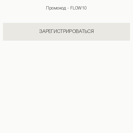
Промокод - FLOW10
ЗАРЕГИСТРИРОВАТЬСЯ
Лонгслив сетка в змеиный принт
Лонгслив с логотипом изумрудного 
490 UAH
1 190 UAH
1 690 UAH
+2