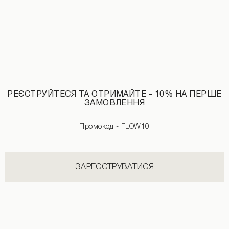
РЕЄСТРУЙТЕСЯ ТА ОТРИМАЙТЕ - 10% НА ПЕРШЕ
ЗАМОВЛЕННЯ
Пуховик із хутряним коміром бордового кольору
Промокод - FLOW10
2590 UAH
5990 UAH
ЗАРЕЄСТРУВАТИСЯ
НОВИНКИ КАТЕГОРІЇ ШТАНИ
ДИВИТИСЬ УСІ