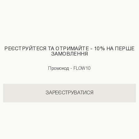
РЕЄСТРУЙТЕСЯ ТА ОТРИМАЙТЕ - 10% НА ПЕРШЕ
ЗАМОВЛЕННЯ
Футболка з авторським принтом молочного кольору
1990 UAH
Промокод - FLOW10
ЗАРЕЄСТРУВАТИСЯ
НОВИНКИ КАТЕГОРІЇ ШТАНИ
ДИВИТИСЬ УСІ