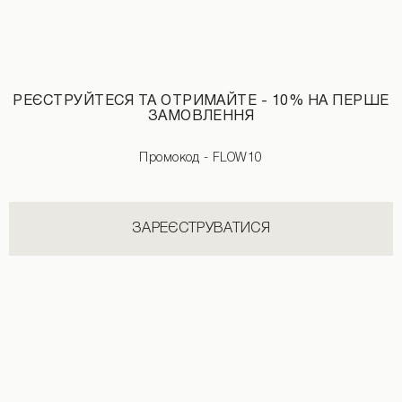
РЕЄСТРУЙТЕСЯ ТА ОТРИМАЙТЕ - 10% НА ПЕРШЕ
ЗАМОВЛЕННЯ
Промокод - FLOW10
ЗАРЕЄСТРУВАТИСЯ
Укорочені штани червоного кольору
Штани з логотипом чорного кольору
2890 UAH
+3
2890 UAH