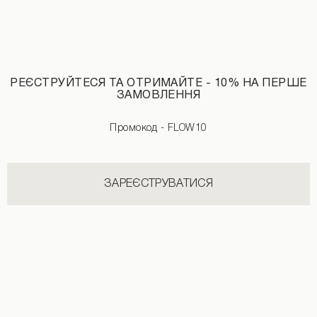
РЕЄСТРУЙТЕСЯ ТА ОТРИМАЙТЕ - 10% НА ПЕРШЕ
ЗАМОВЛЕННЯ
Промокод - FLOW10
ЗАРЕЄСТРУВАТИСЯ
Штани звужені в сірому кольорі
Штани звужені в чорному кольорі
1990 UAH
+3
1990 UAH
+3