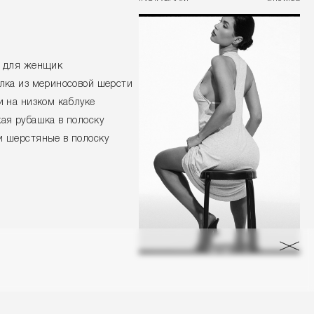
к для женщик
лка из мериносовой шерсти
и на низком каблуке
ая рубашка в полоску
 шерстяные в полоску