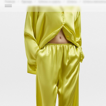
Главная
Одежда
Штаны и шорты
Штаны
Штаны вискозны