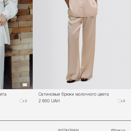
ета
Сатиновые брюки молочного цвета
+2
2 890 UAH
+3
INSTAGRAM
@flow.ua