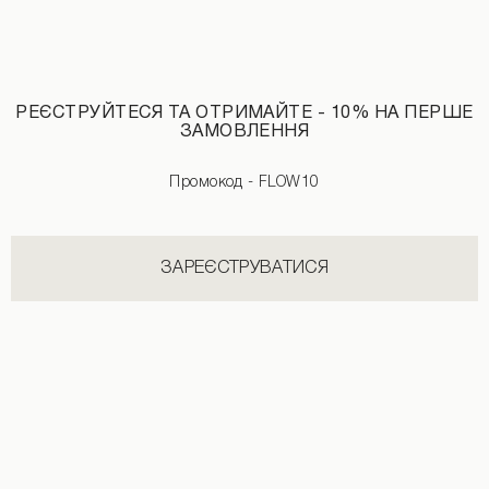
РЕЄСТРУЙТЕСЯ ТА ОТРИМАЙТЕ - 10% НА ПЕРШЕ
ЗАМОВЛЕННЯ
Промокод - FLOW10
ЗАРЕЄСТРУВАТИСЯ
Флісові штани синього кольору
Штани звужені в чорному кольорі
1290 UAH
2490 UAH
+2
1990 UAH
+3