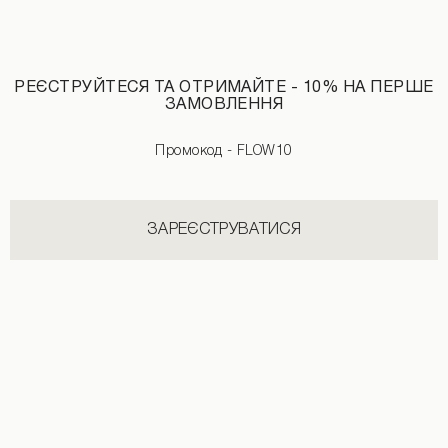
РЕЄСТРУЙТЕСЯ ТА ОТРИМАЙТЕ - 10% НА ПЕРШЕ
ЗАМОВЛЕННЯ
Промокод - FLOW10
ЗАРЕЄСТРУВАТИСЯ
Штани з необробленим поясом темно-бежевий
Штани в зміїний принт коричневого
1290 UAH
2590 UAH
+1
1690 UAH
2590 UAH
+1