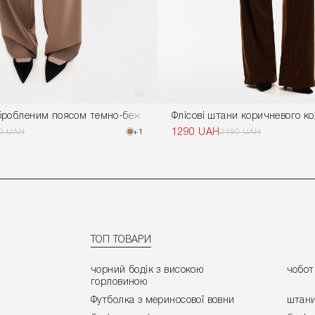
бробленим поясом темно-бежевий
Флісові штани коричневого к
0 UAH
+1
1290 UAH
2490 UAH
ТОП ТОВАРИ
чорний бодік з високою
чобот
горловиною
Футболка з мериносової вовни
штани