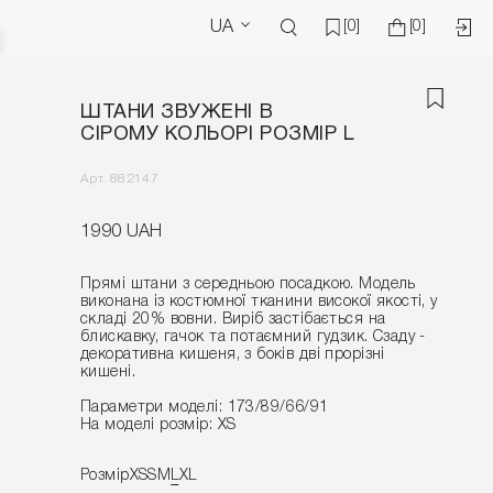
UA
[0]
[0]
ШТАНИ ЗВУЖЕНІ В
СІРОМУ КОЛЬОРІ РОЗМІР L
Арт. 882147
1990 UAH
Прямі штани з середньою посадкою. Модель
виконана із костюмної тканини високої якості, у
складі 20% вовни. Виріб застібається на
блискавку, гачок та потаємний гудзик. Сзаду -
декоративна кишеня, з боків дві прорізні
кишені.
Параметри моделі: 173/89/66/91
На моделі розмір: XS
Розмір
XS
S
M
L
XL