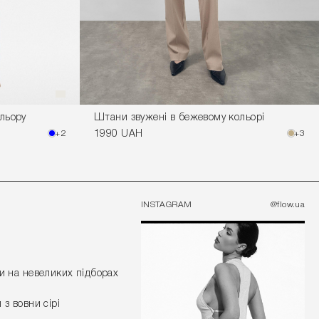
ольору
Штани звужені в бежевому кольорі
+2
1990 UAH
+3
INSTAGRAM
@flow.ua
и на невеликих підборах
 з вовни сірі