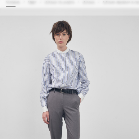
Головна
Одяг
Штани та шорти
Штани
Штани звужені в сі