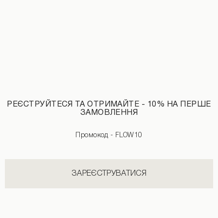
Джемпер з вовни лами молочного кольору
Кардиган з вовни та кашеміром зел
4290 UAH
РЕЄСТРУЙТЕСЯ ТА ОТРИМАЙТЕ - 10% НА ПЕРШЕ
ЗАМОВЛЕННЯ
Промокод - FLOW10
ЗАРЕЄСТРУВАТИСЯ
Майка з окантовкою білого кольору
Кейп із розрізами молочного кольор
1690 UAH
3590 UAH
4890 UAH