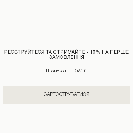
РЕЄСТРУЙТЕСЯ ТА ОТРИМАЙТЕ - 10% НА ПЕРШЕ
ЗАМОВЛЕННЯ
Промокод - FLOW10
Асиметричний бікіні-топ чорного кольору
1890 UAH
ЗАРЕЄСТРУВАТИСЯ
НОВИНКИ КАТЕГОРІЇ СПІДНИЦІ