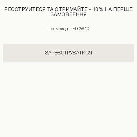
РЕЄСТРУЙТЕСЯ ТА ОТРИМАЙТЕ - 10% НА ПЕРШЕ
ЗАМОВЛЕННЯ
Промокод - FLOW10
Міні-спідниця принт горох білого кольору
Міні-спідниця з мереживом чорного
1890 UAH
+1
1590 UAH
1990 UAH
+2
ЗАРЕЄСТРУВАТИСЯ