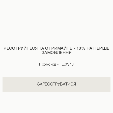
РЕЄСТРУЙТЕСЯ ТА ОТРИМАЙТЕ - 10% НА ПЕРШЕ
ЗАМОВЛЕННЯ
Промокод - FLOW10
Топ принт маки бежевого кольору
Футболка oversize "Viva La Flow" мо
890 UAH
1290 UAH
1590 UAH
1890 UAH
ЗАРЕЄСТРУВАТИСЯ
НОВИНКИ КАТЕГОРІЇ СПІДНИЦІ