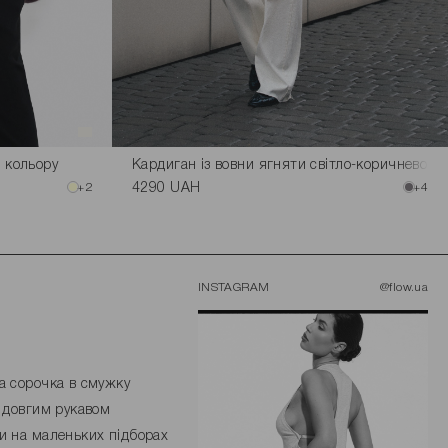
 кольору
Кардиган із вовни ягняти світло-коричневого
+2
4290 UAH
+4
INSTAGRAM
@flow.ua
а сорочка в смужку
з довгим рукавом
и на маленьких підборах