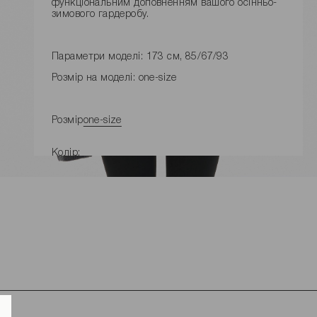
функціональним доповненням вашого осінньо-
зимового гардеробу.
Параметри моделі: 173 см, 85/67/93
Розмір на моделі: one-size
Розмір
one-size
Колір:
ДОДАТИ ДО КОШИКУ