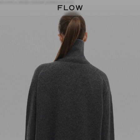
ни ягня у сірому кольорі розмір one-size