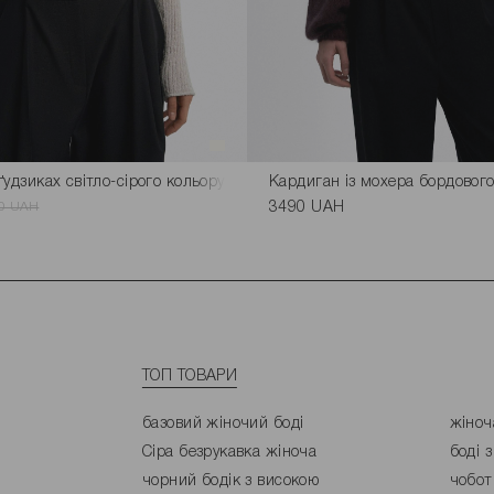
удзиках світло-сірого кольору
Кардиган із мохера бордового
0 UAH
3490 UAH
ТОП ТОВАРИ
базовий жіночий боді
жіноч
Сіра безрукавка жіноча
боді 
чорний бодік з високою
чобот