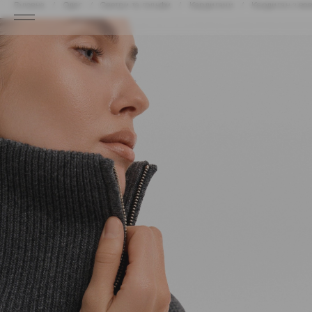
Головна
Одяг
Светри та гольфи
Кардигани
Кардиган з вов