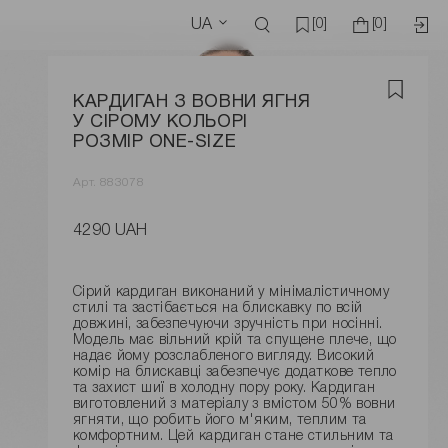
UA
[0]
[0]
КАРДИГАН З ВОВНИ ЯГНЯ
У СІРОМУ КОЛЬОРІ
РОЗМІР ONE-SIZE
Арт. 883078
4290 UAH
Сірий кардиган виконаний у мінімалістичному
стилі та застібається на блискавку по всій
довжині, забезпечуючи зручність при носінні.
Модель має вільний крій та спущене плече, що
надає йому розслабленого вигляду. Високий
комір на блискавці забезпечує додаткове тепло
та захист шиї в холодну пору року. Кардиган
виготовлений з матеріалу з вмістом 50% вовни
ягняти, що робить його м'яким, теплим та
комфортним. Цей кардиган стане стильним та