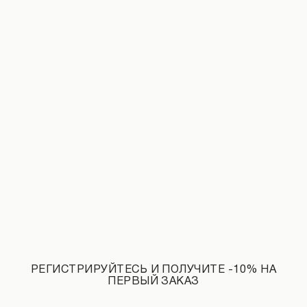
Размер
37
38
39
ДОБАВИТЬ В КОРЗИНУ
Замеры изделия
Характеристики товара
Доставка и оплата
Наличие в магазинах
Обмен и возврат
РЕГИСТРИРУЙТЕСЬ И ПОЛУЧИТЕ -10% НА
INSTAGRAM
@flow.ua
ПЕРВЫЙ ЗАКАЗ