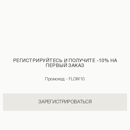
РЕГИСТРИРУЙТЕСЬ И ПОЛУЧИТЕ -10% НА
ПЕРВЫЙ ЗАКАЗ
Промокод - FLOW10
ЗАРЕГИСТРИРОВАТЬСЯ
Мини-шорты из бифлекса черного цвета
Льняные шорты в малиновую полоск
890 UAH
+2
1 290 UAH
1 890 UAH
+2