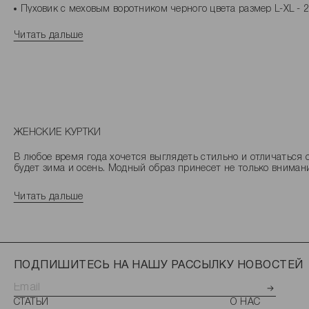
Пуховик с меховым воротником черного цвета размер L-XL - 
Пуховик с меховым воротником бордового цвета размер L-XL 
Куртка с контрастным воротником коричневого цвета размер 
Читать дальше
Куртки - какие самые бюджетные модели?
Какие товары раздела Куртки относятся к премиум сегменту?
Какие товары из категории Куртки - самые популярные в 2026
ЖЕНСКИЕ КУРТКИ
В любое время года хочется выглядеть стильно и отличаться о
будет зима и осень. Модный образ принесет не только вниман
человека.
Читать дальше
СТИЛЬ И КОМФОРТ
Прошло время, когда девушки ходили только в одном виде ве
повседневным атрибутом, но и показывает их настроение и с
выдерживать ритм жизни человека. Есть некоторые советы, ко
ПОДПИШИТЕСЬ НА НАШУ РАССЫЛКУ НОВОСТЕЙ
РАЗЛИЧНЫЕ МАТЕРИАЛЫ И ИХ ОСОБЕННОСТИ
СТАТЬИ
О НАС