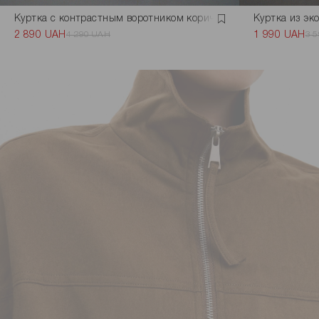
Куртка с контрастным воротником коричневого
Куртка из эк
2 890 UAH
4 290 UAH
1 990 UAH
3 