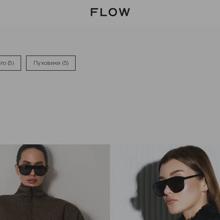
то (5)
Пуховики (5)