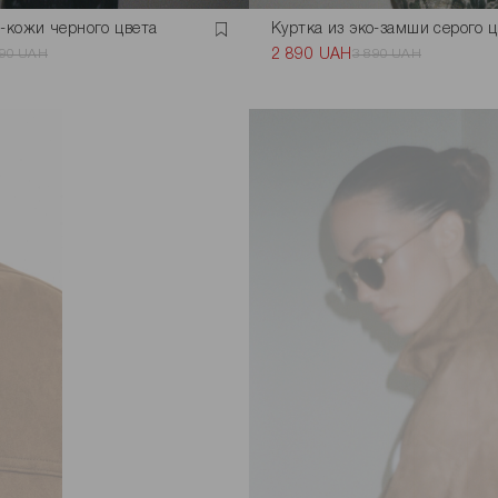
о-кожи черного цвета
Куртка из эко-замши серого 
590 UAH
2 890 UAH
3 890 UAH