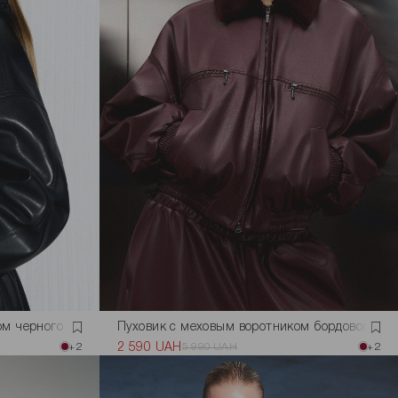
ом черного цвета
Пуховик с меховым воротником бордового цв
+2
2 590 UAH
5 990 UAH
+2