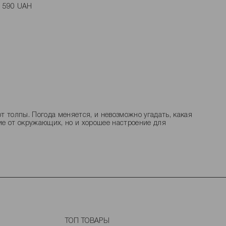
2 590 UAH
- 2 590 UAH
S - 2 890 UAH
 году?
т толпы. Погода меняется, и невозможно угадать, какая
ие от окружающих, но и хорошее настроение для
рхней одежды. Куртки для женщин стали не только
тиль жизни. Верхняя одежда должна быть удобной и
торые помогут купить женскую куртку и не ошибиться.
ТОП ТОВАРЫ