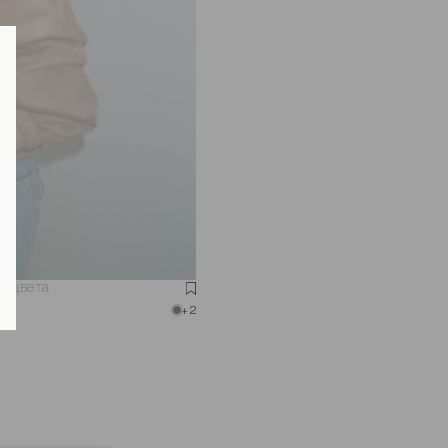
о цвета
+2