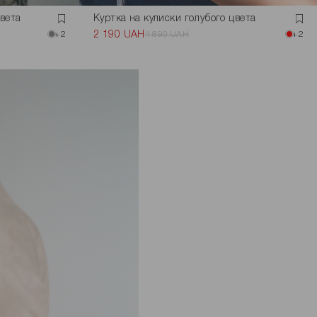
цвета
Куртка на кулиски голубого цвета
+2
2 190 UAH
4 890 UAH
+2