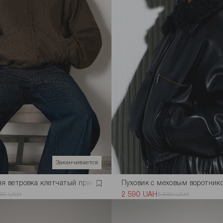
Заканчивается
я ветровка клетчатый принт (черный цвет)
Пуховик с меховым воротник
590 UAH
2 590 UAH
5 990 UAH