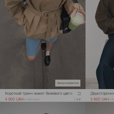
Заканчивается
Короткий тренч-жакет бежевого цвета
Двухстороння
4 990 UAH
5 490 UAH
+2
3 890 UAH
4 