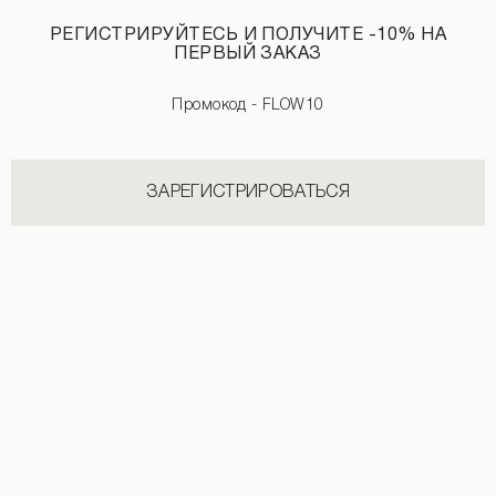
РЕГИСТРИРУЙТЕСЬ И ПОЛУЧИТЕ -10% НА
ПЕРВЫЙ ЗАКАЗ
Промокод - FLOW10
ЗАРЕГИСТРИРОВАТЬСЯ
Льняная рубашка розового цвета
Шорты в клетку с кружевными встав
3 190 UAH
+3
1 590 UAH
1 890 UAH