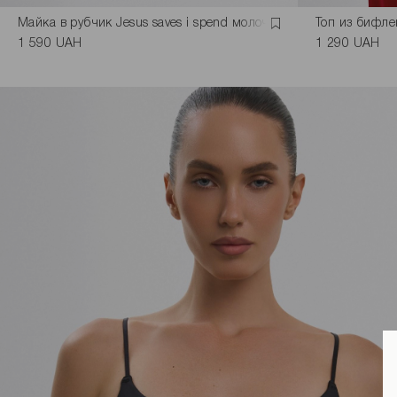
Майка в рубчик Jesus saves i spend молочная
Топ из бифле
1 590 UAH
1 290 UAH