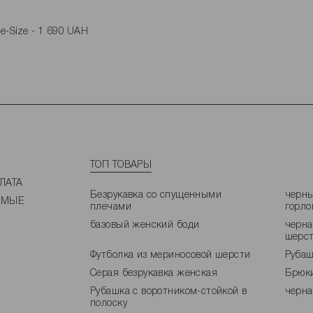
e-Size - 1 690 UAH
1 790 UAH
- 1 790 UAH
емиум сегменту?
опулярные в 2026 году?
ТОП ТОВАРЫ
ЛАТА
Безрукавка со спущенными
черны
ЕМЫЕ
плечами
горло
базовый женский боди
черна
шерс
Футболка из мериносовой шерсти
Рубаш
Серая безрукавка женская
Брюки
Рубашка с воротником-стойкой в
черна
полоску