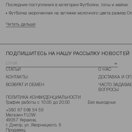
Последние поступления в категории Футболки, топы и майки:
Футболка укороченная на затяжке молочного цвета размер On
Футболка с удлиненной спинкой черного цвета размер M-L - 
Футболка с удлиненной спинкой молочного цвета размер M-L 
Читать дальше
Футболки, топы и майки - какие самые бюджетные модели?
Какие товары раздела Футболки, топы и майки относятся к пр
Какие товары из категории Футболки, топы и майки - самые п
ПОДПИШИТЕСЬ НА НАШУ РАССЫЛКУ НОВОСТЕЙ
СТАТЬИ
О НАС
КОНТАКТЫ
ДОСТАВКА И ОП
ВОЗВРАТ И ОБМЕН
ЧАСТО ЗАДАВА
ВОПРОСЫ
ПОЛИТИКА КОНФИДЕНЦИАЛЬНОСТИ
График работы с 10:00 до 20:00
Без выходных
+380 67 568 54 59
Магазин FLOW:
49057 Украина,
г. Днепр, ул. Яворницкого, 6
Продавец: