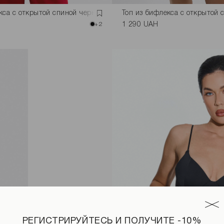
кса с открытой спиной черного цвета
Топ из бифлекса с открытой 
+2
1 290 UAH
РЕГИСТРИРУЙТЕСЬ И ПОЛУЧИТЕ -10%