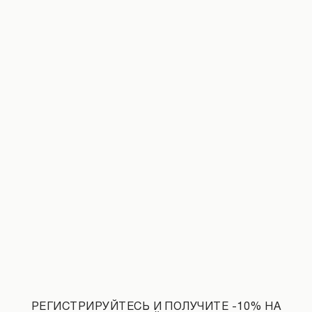
Боди-купальник черного цвета
Футболка с авторским принтом моло
1 890 UAH
2 190 UAH
1 990 UAH
РЕГИСТРИРУЙТЕСЬ И ПОЛУЧИТЕ -10% НА