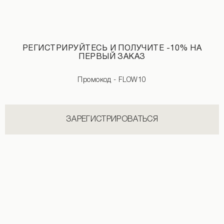
РЕГИСТРИРУЙТЕСЬ И ПОЛУЧИТЕ -10% НА
ПЕРВЫЙ ЗАКАЗ
Топ перекрут с длинным рукавом белого цвета
Лонгслив с драпировкой черного цв
1 290 UAH
690 UAH
1 890 UAH
Промокод - FLOW10
ЗАРЕГИСТРИРОВАТЬСЯ