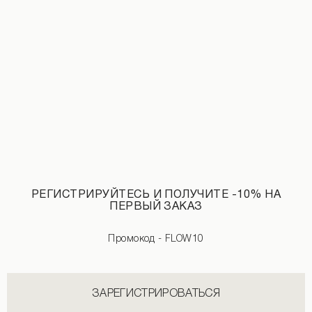
Джинсовая баска темно-синего цвета
Футболка с акцентными плечами мо
1 290 UAH
2 590 UAH
1 590 UAH
РЕГИСТРИРУЙТЕСЬ И ПОЛУЧИТЕ -10% НА
ПЕРВЫЙ ЗАКАЗ
Промокод - FLOW10
ЗАРЕГИСТРИРОВАТЬСЯ
Укороченное худи со съемным мехом коричневого цвета