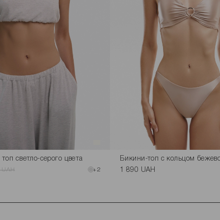
топ светло-серого цвета
Бикини-топ с кольцом бежево
0 UAH
+2
1 890 UAH