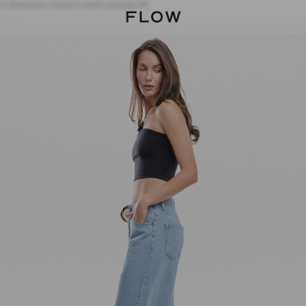
из бифлекса черного цвета размер XS