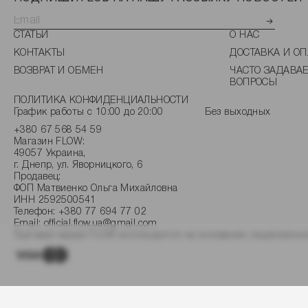
СТАТЬИ
О НАС
КОНТАКТЫ
ДОСТАВКА И ОП
ВОЗВРАТ И ОБМЕН
ЧАСТО ЗАДАВА
ВОПРОСЫ
ПОЛИТИКА КОНФИДЕНЦИАЛЬНОСТИ
График работы с 10:00 до 20:00
Без выходных
+380 67 568 54 59
Магазин FLOW:
49057 Украина,
г. Днепр, ул. Яворницкого, 6
Продавец:
ФОП Матвиенко Ольга Михайловна
ИНН 2592500541
Телефон:
+380 77 694 77 02
Email:
official.flow.ua@gmail.com
Торговая марка FLOW используется на основании лицензионно