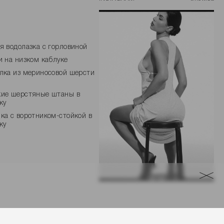
я водолазка с горловиной
и на низком каблуке
лка из мериносовой шерсти
ие шерстяные штаны в
ку
ка с воротником-стойкой в
ку