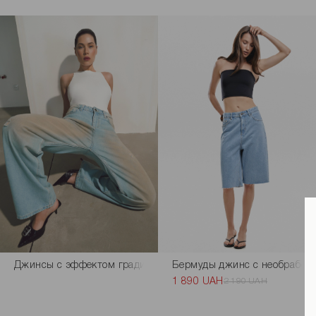
Джинсы с эффектом градиента голубого цвета
Бермуды джинс с необработа
1 890 UAH
2 190 UAH