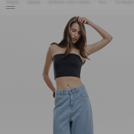
Главная
Одежда
Футболки, топы и майки
Топы
Топ-бандо 