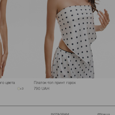
го цвета
Платок-топ принт горох
+3
790 UAH
INSTAGRAM
@flow.ua