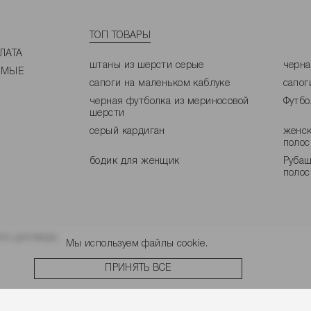
ТОП ТОВАРЫ
ЛАТА
штаны из шерсти серые
черна
ЕМЫЕ
сапоги на маленьком каблуке
сапог
черная футболка из мериносовой
Футбо
шерсти
серый кардиган
женск
полос
бодик для женщик
Рубаш
полос
го договора.
Мы используем файлы cookie.
ПРИНЯТЬ ВСЕ