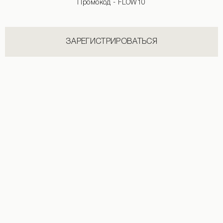
Промокод - FLOW10
ЗАРЕГИСТРИРОВАТЬСЯ
Топ-бандо из бифлекса со стразами белого цвета
Топ с чашками белого цвета
990 UAH
+2
2 290 UAH
+2