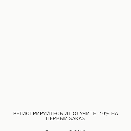
Джинсы с эффектом градиента голубого цвета
Брюки со складами белого цвета
2 590 UAH
НОВИНКИ КАТЕГОРИИ ТОПЫ
РЕГИСТРИРУЙТЕСЬ И ПОЛУЧИТЕ -10% НА
СМОТРЕТЬ ВСЕ
ПЕРВЫЙ ЗАКАЗ