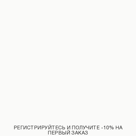
Шорты жаккард розового цвета
Джинсы с эффектом потертостей и 
1 990 UAH
РЕГИСТРИРУЙТЕСЬ И ПОЛУЧИТЕ -10% НА
ПЕРВЫЙ ЗАКАЗ