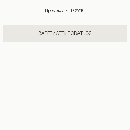
Промокод - FLOW10
ЗАРЕГИСТРИРОВАТЬСЯ
Джинсы темно-синего цвета
3 890 UAH
НОВИНКИ КАТЕГОРИИ БОДИ
СМОТРЕТЬ ВСЕ