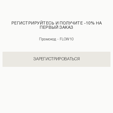
РЕГИСТРИРУЙТЕСЬ И ПОЛУЧИТЕ -10% НА
ПЕРВЫЙ ЗАКАЗ
Промокод - FLOW10
Худи на флисе бордового цвета
Брюки полупрозрачные темно-бежев
2 990 UAH
3 590 UAH
2 690 UAH
+2
ЗАРЕГИСТРИРОВАТЬСЯ