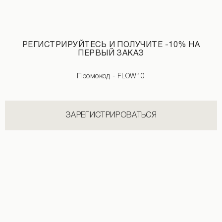
РЕГИСТРИРУЙТЕСЬ И ПОЛУЧИТЕ -10% НА
ПЕРВЫЙ ЗАКАЗ
Промокод - FLOW10
Мини-платье из бифлекса со стразами черного цвета
Макси-платье без рукавов черного ц
1 890 UAH
2 490 UAH
3 290 UAH
ЗАРЕГИСТРИРОВАТЬСЯ