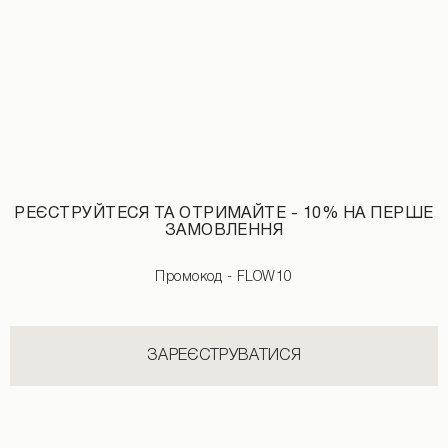
РЕЄСТРУЙТЕСЯ ТА ОТРИМАЙТЕ - 10% НА ПЕРШЕ
ЗАМОВЛЕННЯ
Промокод - FLOW10
Джинси прямого крою білого кольору
Джинси коричневого кольору
3490 UAH
2490 UAH
3190 UAH
ЗАРЕЄСТРУВАТИСЯ