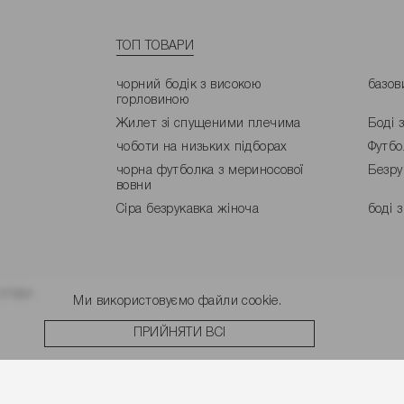
ТОП ТОВАРИ
чорний бодік з високою
базов
горловиною
Жилет зі спущеними плечима
Боді 
чоботи на низьких підборах
Футбо
чорна футболка з мериносової
Безру
вовни
Сіра безрукавка жіноча
боді 
угоди.
Ми використовуємо файли cookie.
ПРИЙНЯТИ ВСІ