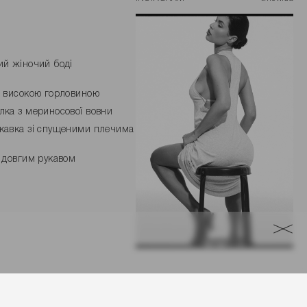
ий жіночий боді
з високою горловиною
лка з мериносової вовни
кавка зі спущеними плечима
з довгим рукавом