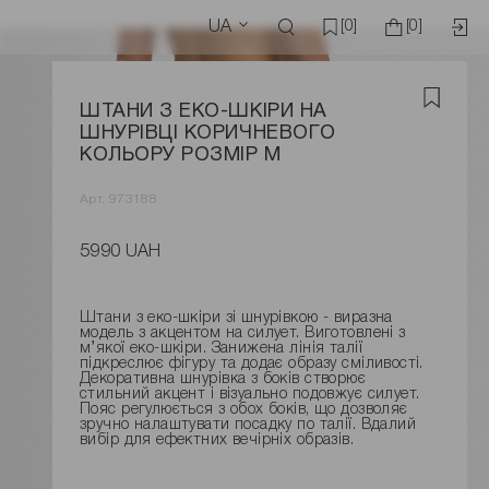
UA
[0]
[0]
ШТАНИ З ЕКО-ШКІРИ НА
ШНУРІВЦІ КОРИЧНЕВОГО
КОЛЬОРУ РОЗМІР M
Арт. 973188
5990 UAH
Штани з еко-шкіри зі шнурівкою - виразна
модель з акцентом на силует. Виготовлені з
м’якої еко-шкіри. Занижена лінія талії
підкреслює фігуру та додає образу сміливості.
Декоративна шнурівка з боків створює
стильний акцент і візуально подовжує силует.
Пояс регулюється з обох боків, що дозволяє
зручно налаштувати посадку по талії. Вдалий
вибір для ефектних вечірніх образів.