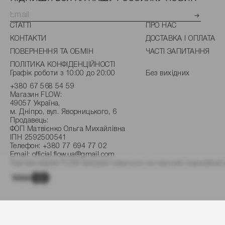
СТАТТІ
ПРО НАС
КОНТАКТИ
ДОСТАВКА І ОПЛАТА
ПОВЕРНЕННЯ ТА ОБМІН
ЧАСТІ ЗАПИТАННЯ
ПОЛІТИКА КОНФІДЕНЦІЙНОСТІ
Графік роботи з 10:00 до 20:00
Без вихідних
+380 67 568 54 59
Магазин FLOW:
49057 Україна,
м. Дніпро, вул. Яворницького, 6
Продавець:
ФОП Матвієнко Ольга Михайлівна
ІПН 2592500541
Телефон:
+380 77 694 77 02
Email:
official.flow.ua@gmail.com
Торгова марка FLOW використовується на підставі ліцензійної 