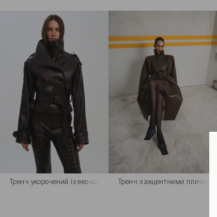
Тренч укорочений із еко-шкіри коричневого кольору
Тренч з акцентними плечима 