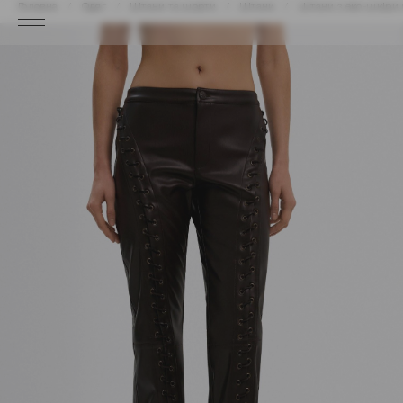
Головна
Одяг
Штани та шорти
Штани
Штани з еко-шкіри 