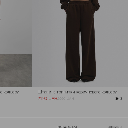
о кольору
Штани із тринитки коричневого кольору
2190 UAH
2590 UAH
+3
INSTAGRAM
@flow.ua