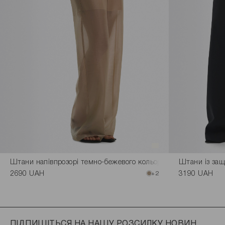
Штани напівпрозорі темно-бежевого кольору
Штани із защ
2690 UAH
+2
3190 UAH
ПІДПИШІТЬСЯ НА НАШУ РОЗСИЛКУ НОВИН