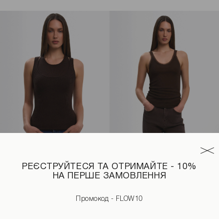
РЕЄСТРУЙТЕСЯ ТА ОТРИМАЙТЕ - 10%
НА ПЕРШЕ ЗАМОВЛЕННЯ
коричневого кольору
Подвійна майка у рубчик коричневого кольору
Майка з окантовкою коричнев
2190 UAH
1290 UAH
1690 UAH
Промокод - FLOW10