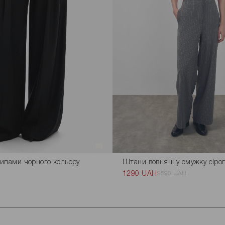
ипами чорного кольору
Штани вовняні у смужку сірог
1290 UAH
2590 UAH