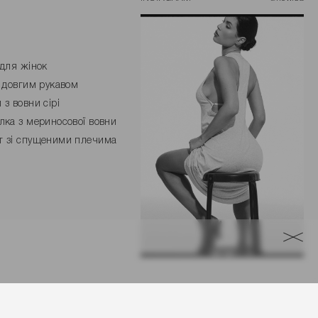
 для жінок
з довгим рукавом
 з вовни сірі
лка з мериносової вовни
 зі спущеними плечима