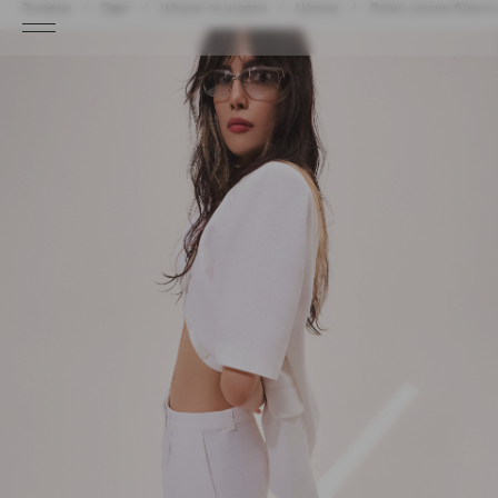
Головна
Одяг
Штани та шорти
Штани
Лляні штани білого