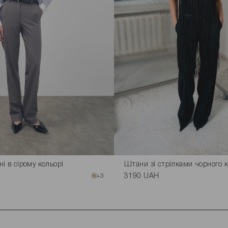
і в сірому кольорі
Штани зі стрілками чорного 
+3
3190 UAH