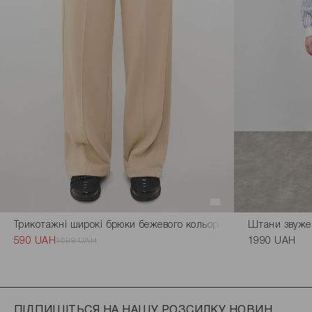
Трикотажні широкі брюки бежевого кольору розмір L
Штани звужен
590 UAH
1699 UAH
1990 UAH
ПІДПИШІТЬСЯ НА НАШУ РОЗСИЛКУ НОВИН