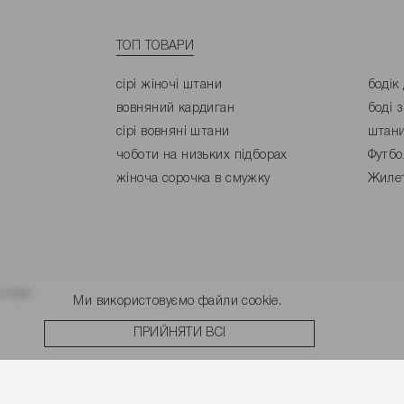
ТОП ТОВАРИ
сірі жіночі штани
бодік
вовняний кардиган
боді 
сірі вовняні штани
штани
чоботи на низьких підборах
Футбо
жіноча сорочка в смужку
Жилет
угоди.
Ми використовуємо файли cookie.
ПРИЙНЯТИ ВСІ