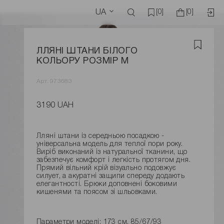
UA
[0]
[0]
ЛЛЯНІ ШТАНИ БІЛОГО
КОЛЬОРУ РОЗМІР M
Арт. 973683
3190 UAH
Лляні штани із середньою посадкою -
універсальна модель для теплої пори року.
Виріб виконаний із натуральної тканини, що
забезпечує комфорт і легкість протягом дня.
Прямий вільний крій візуально подовжує
силует, а акуратні защипи спереду додають
елегантності. Брюки доповнені боковими
кишенями та поясом зі шльовками.
Параметри моделі: 173 см, 85/67/93