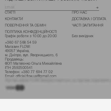
СТАТТІ
ПРО НАС
КОНТАКТИ
ДОСТАВКА І ОПЛАТА
ПОВЕРНЕННЯ ТА ОБМІН
ЧАСТІ ЗАПИТАННЯ
ПОЛІТИКА КОНФІДЕНЦІЙНОСТІ
Графік роботи з 10:00 до 20:00
Без вихідних
+380 67 568 54 59
Магазин FLOW:
49057 Україна,
м. Дніпро, вул. Яворницького, 6
Продавець:
ФОП Матвієнко Ольга Михайлівна
ІПН 2592500541
Телефон:
+380 77 694 77 02
Email:
official.flow.ua@gmail.com
Торгова марка FLOW використовується на підставі ліцензійної 