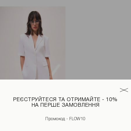
РЕЄСТРУЙТЕСЯ ТА ОТРИМАЙТЕ - 10%
НА ПЕРШЕ ЗАМОВЛЕННЯ
авом блакитного кольору
Лляний жакет з коротким рукавом білого кольору
2990 UAH
3490 UAH
Промокод - FLOW10