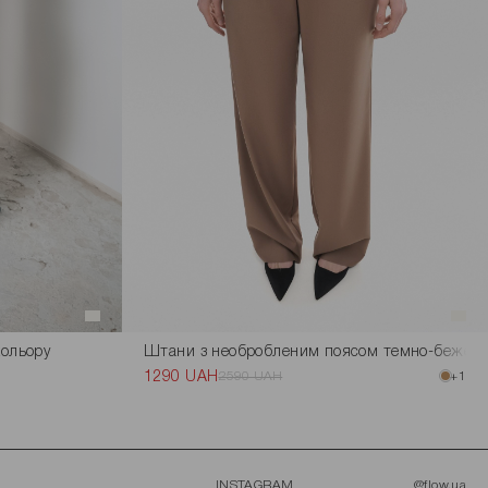
кольору
Штани з необробленим поясом темно-бежев
1290 UAH
2590 UAH
+1
INSTAGRAM
@flow.ua