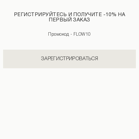
РЕГИСТРИРУЙТЕСЬ И ПОЛУЧИТЕ -10% НА
ПЕРВЫЙ ЗАКАЗ
Промокод - FLOW10
Юбка гофре макси длины в черном цвете
Юбка коричневая с принтом кроко
890 UAH
3 199 UAH
890 UAH
1 890 UAH
ЗАРЕГИСТРИРОВАТЬСЯ