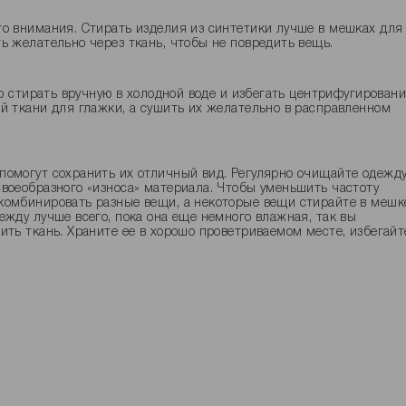
го внимания. Стирать изделия из синтетики лучше в мешках для
ь желательно через ткань, чтобы не повредить вещь.
го стирать вручную в холодной воде и избегать центрифугировани
й ткани для глажки, а сушить их желательно в расправленном
помогут сохранить их отличный вид. Регулярно очищайте одежд
воеобразного «износа» материала. Чтобы уменьшить частоту
комбинировать разные вещи, а некоторые вещи стирайте в мешк
ежду лучше всего, пока она еще немного влажная, так вы
ить ткань. Храните ее в хорошо проветриваемом месте, избегайт