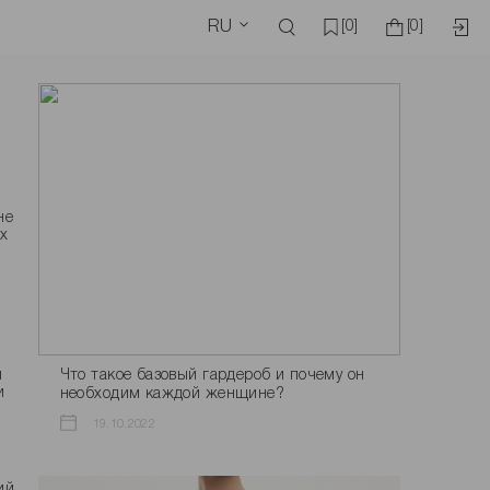
RU
[0]
[0]
не
х
Что такое базовый гардероб и почему он
и
и
необходим каждой женщине?
19.10.2022
ий