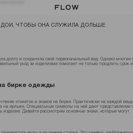
лужила дольше
ЖДОЙ, ЧТОБЫ ОНА СЛУЖИЛА ДОЛЬШЕ
ла долго и сохраняла свой первоначальный вид. Однако многие 
равильный уход за изделиями помогает не только продлить срок и
 на бирке одежды
чтение этикеток и знаков на бирке. Практически на каждой вещ
ана на ярлыке. Специальные символы на ней дают представление 
ть изделие. Давайте рассмотрим основные знаки, которые могут
ю температуру воды и на режим стирки. Это символ, изображающ