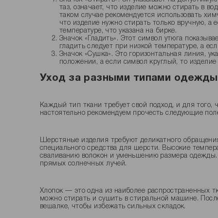
таз, означает, что изделие можно стирать в вод
таком случае рекомендуется использовать химч
что изделие нужно стирать только вручную, а 
температуре, что указана на бирке.
Значок «Гладить». Этот символ утюга показывае
гладить следует при низкой температуре, а ес
Значок «Сушка». Это горизонтальная линия, ук
положении, а если символ круглый, то издели
Уход за разными типами одежды
Каждый тип ткани требует свой подход, и для того, 
настоятельно рекомендуем прочесть следующие поле
Шерстяные изделия требуют деликатного обращения
специального средства для шерсти. Высокие темпе
сваливанию волокон и уменьшению размера одежды. 
прямых солнечных лучей.
Хлопок — это одна из наиболее распространенных тк
можно стирать и сушить в стиральной машине. Посл
вешалке, чтобы избежать сильных складок.