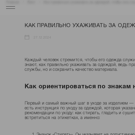
Главная
Блог
Как правильно ухаживать за одеждой, чтобы она с
КАК ПРАВИЛЬНО УХАЖИВАТЬ ЗА ОДЕ
27.12.2024
Каждый человек стремится, чтобы его одежда служи
знают, как правильно ухаживать за одеждой, ведь п
службы, но и сохранить качество материала.
Как ориентироваться по знакам
Первый и самый важный шаг в уходе за изделием — 
есть инструкция по уходу за одеждой, которая указ
рекомендации по уходу: как стирать, гладить и суши
встретиться на этикетках, а именно:
Значок «Стирать». Он указывает на допустиму