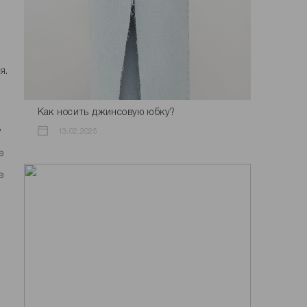
я.
Как носить джинсовую юбку?
у
13.02.2025
е
е