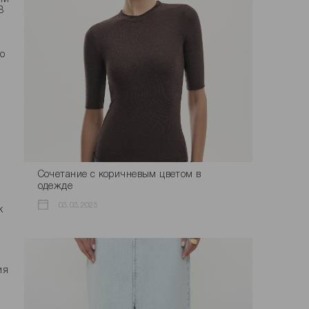
В
то
ы
Сочетание с коричневым цветом в
одежде
03.03.2025
к
ия