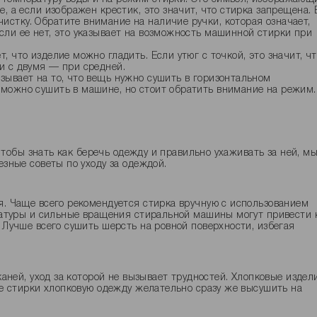
е, а если изображен крестик, это значит, что стирка запрещена. 
истку. Обратите внимание на наличие ручки, которая означает,
если ее нет, это указывает на возможность машинной стирки при
т, что изделие можно гладить. Если утюг с точкой, это значит, ч
ли с двумя — при средней.
азывает на то, что вещь нужно сушить в горизонтальном
е можно сушить в машине, но стоит обратить внимание на режим.
чтобы знать как беречь одежду и правильно ухаживать за ней, м
зные советы по уходу за одеждой.
. Чаще всего рекомендуется стирка вручную с использованием
ратуры и сильные вращения стиральной машины могут привести 
Лучше всего сушить шерсть на ровной поверхности, избегая
аней, уход за которой не вызывает трудностей. Хлопковые издел
е стирки хлопковую одежду желательно сразу же высушить на