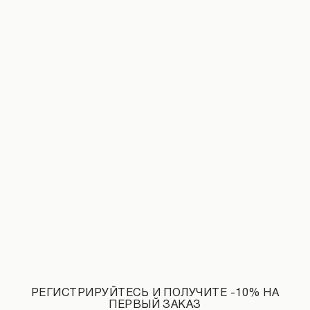
Накидка-кимоно с кружевом молочного цвета
Шорты с кружевом молочного цвета
990 UAH
1 990 UAH
РЕГИСТРИРУЙТЕСЬ И ПОЛУЧИТЕ -10% НА
ПЕРВЫЙ ЗАКАЗ