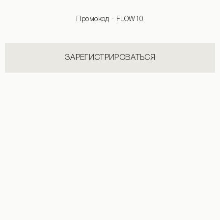
Промокод - FLOW10
ЗАРЕГИСТРИРОВАТЬСЯ
Сатиновые шорты молочного цвета
1 990 UAH
НОВИНКИ КАТЕГОРИИ КУПАЛЬНИКИ И НАКИДКИ
СМОТРЕТЬ ВСЕ