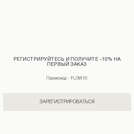
РЕГИСТРИРУЙТЕСЬ И ПОЛУЧИТЕ -10% НА
ПЕРВЫЙ ЗАКАЗ
Промокод - FLOW10
Футболка с удлиненной спинкой молочного цвета
1 790 UAH
ЗАРЕГИСТРИРОВАТЬСЯ
НОВИНКИ КАТЕГОРИИ ШОРТЫ