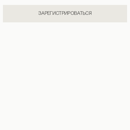
ЗАРЕГИСТРИРОВАТЬСЯ
Платье-сетка с пайетками коричневого цвета
4 890 UAH
НОВИНКИ КАТЕГОРИИ ШОРТЫ
СМОТРЕТЬ ВСЕ