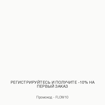
Брюки-алладины принт маки бежевого цвета
Накидка-кимоно принт маки бежево
1 190 UAH
2 290 UAH
2 190 UAH
2 890 UAH
РЕГИСТРИРУЙТЕСЬ И ПОЛУЧИТЕ -10% НА
ПЕРВЫЙ ЗАКАЗ
Промокод - FLOW10