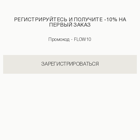
РЕГИСТРИРУЙТЕСЬ И ПОЛУЧИТЕ -10% НА
ПЕРВЫЙ ЗАКАЗ
Промокод - FLOW10
Штаны из трехнитки коричневого цвета
Брюки полупрозрачные темно-бежев
2 190 UAH
2 590 UAH
+3
2 690 UAH
+2
ЗАРЕГИСТРИРОВАТЬСЯ