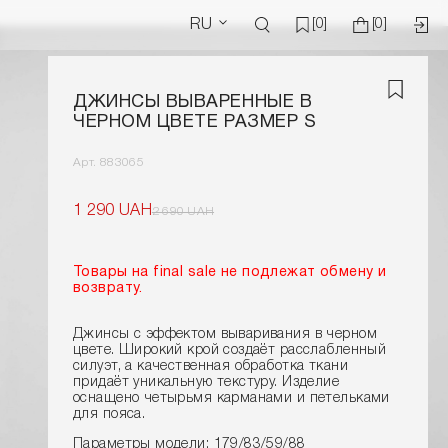
RU
[0]
[0]
ДЖИНСЫ ВЫВАРЕННЫЕ В
ЧЕРНОМ ЦВЕТЕ РАЗМЕР S
Арт. 883065
1 290 UAH
2 690 UAH
Това
ры на final sale не подлежат обмену и
возврату.
Джинсы с эффектом вываривания в черном
цвете. Широкий крой создаёт расслабленный
силуэт, а качественная обработка ткани
придаёт уникальную текстуру. Изделие
оснащено четырьмя карманами и петельками
для пояса.
Параметры модели: 179/83/59/88