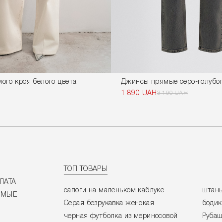
ого кроя белого цвета
Джинсы прямые серо-голубог
1 890 UAH
3 190 UAH
ТОП ТОВАРЫ
ЛАТА
сапоги на маленьком каблуке
штаны
ЕМЫЕ
Серая безрукавка женская
боди
черная футболка из мериносовой
Рубаш