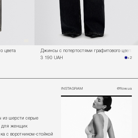
о цвета
Джинсы с потертостями графитового цвета
3 190 UAH
+2
INSTAGRAM
@flow.ua
 из шерсти серые
к для женщик
ка с воротником-стойкой