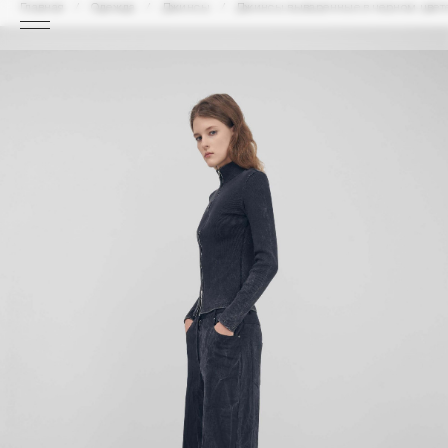
Главная
Одежда
Джинсы
Джинсы вываренные в черном цвете