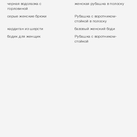
черная водолазка с
женская рубашка в полоску
горловиной
серые женские брюки
Рубашка с воротником-
стойкой в полоску
кардиган из шерсти
базовый женский боди
Мы используем файлы cookie.
бодик для женщик
Рубашка с воротником-
стойкой
ПРИНЯТЬ ВСЕ