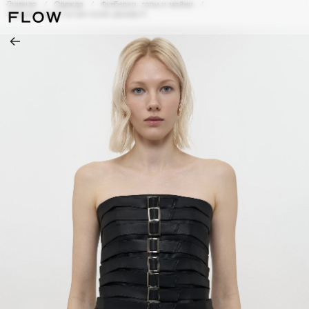
Главная
Одежда
Футболки, топы и майки
Черный корсет из эко-кожи размер S
[0]