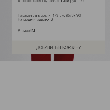
базового слоя под жакеты или рубашки.
Параметры модели: 173 см, 85/67/93
На модели размер: S
Размер
S
M
L
ДОБАВИТЬ В КОРЗИНУ
Замеры изделия
Характеристики товара
Доставка и оплата
Наличие в магазинах
Обмен и возврат