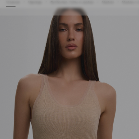
Главная
Одежда
Футболки, топы и майки
Майки
Майка с 