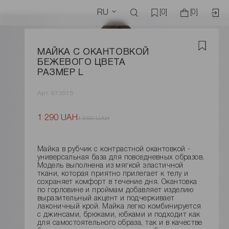
RU
[0]
[0]
МАЙКА С ОКАНТОВКОЙ
БЕЖЕВОГО ЦВЕТА
РАЗМЕР L
Арт. 973515
1 290 UAH
1 690 UAH
Майка в рубчик с контрастной окантовкой -
универсальная база для повседневных образов.
Модель выполнена из мягкой эластичной
ткани, которая приятно прилегает к телу и
сохраняет комфорт в течение дня. Окантовка
по горловине и проймам добавляет изделию
выразительный акцент и подчеркивает
лаконичный крой. Майка легко комбинируется
с джинсами, брюками, юбками и подходит как
для самостоятельного образа, так и в качестве