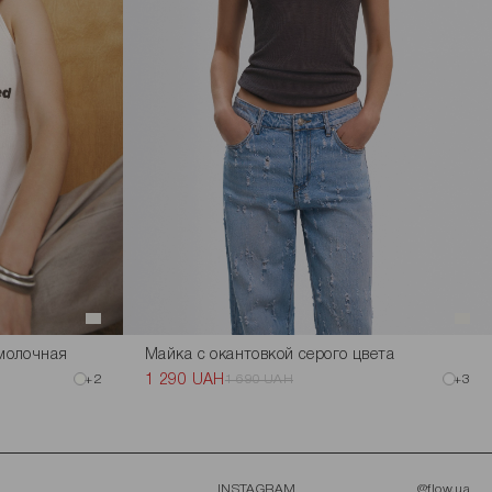
 молочная
Майка с окантовкой серого цвета
+2
1 290 UAH
1 690 UAH
+3
INSTAGRAM
@flow.ua