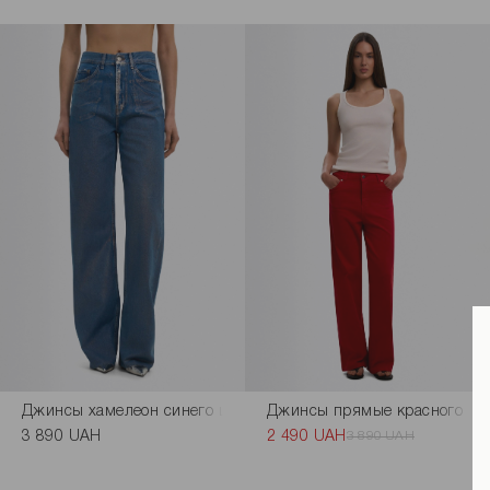
Джинсы хамелеон синего цвета
Джинсы прямые красного цв
3 890 UAH
2 490 UAH
3 890 UAH