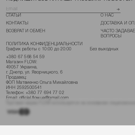
СТАТЬИ
О НАС
КОНТАКТЫ
ДОСТАВКА И ОП
ВОЗВРАТ И ОБМЕН
ЧАСТО ЗАДАВА
ВОПРОСЫ
ПОЛИТИКА КОНФИДЕНЦИАЛЬНОСТИ
График работы с 10:00 до 20:00
Без выходных
+380 67 568 54 59
Магазин FLOW:
49057 Украина,
г. Днепр, ул. Яворницкого, 6
Продавец:
ФОП Матвиенко Ольга Михайловна
ИНН 2592500541
Телефон:
+380 77 694 77 02
Email:
official.flow.ua@gmail.com
Торговая марка FLOW используется на основании лицензионно