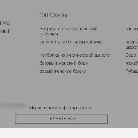
ТОП ТОВАРЫ
ЛАТА
Безрукавка со спущенными
сапог
ЕМЫЕ
плечами
сапоги на небольшом каблуке
черна
шерс
Футболка из мериносовой шерсти
Боди 
базовый женский боди
жокей
серые женские брюки
Рубаш
го договора.
Мы используем файлы cookie.
ПРИНЯТЬ ВСЕ