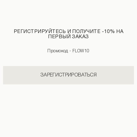
Трикотажная футболка молочного цвета
1 590 UAH
РЕГИСТРИРУЙТЕСЬ И ПОЛУЧИТЕ -10% НА
ПЕРВЫЙ ЗАКАЗ
Промокод - FLOW10
НОВИНКИ КАТЕГОРИИ ШОРТЫ
СМОТРЕТЬ ВСЕ
ЗАРЕГИСТРИРОВАТЬСЯ