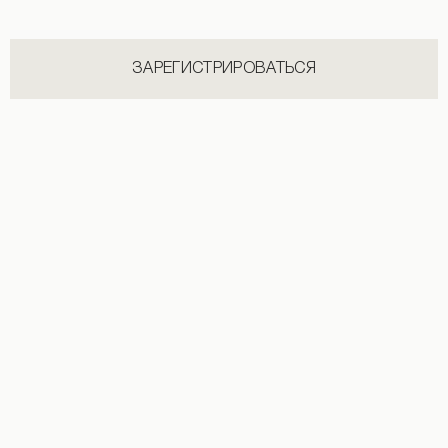
ЗАРЕГИСТРИРОВАТЬСЯ
Майка в рубчик Jesus saves i spend молочная
Майка в рубчик Locally hated молоч
1 590 UAH
1 490 UAH
+2