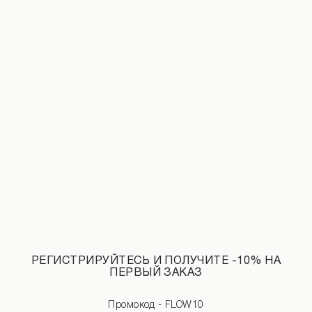
Джинсы с эффектом градиента голубого цвета
НОВИНКИ КАТЕГОРИИ МАЙКИ
СМОТРЕТЬ ВСЕ
РЕГИСТРИРУЙТЕСЬ И ПОЛУЧИТЕ -10% НА
ПЕРВЫЙ ЗАКАЗ
Промокод - FLOW10