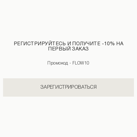
РЕГИСТРИРУЙТЕСЬ И ПОЛУЧИТЕ -10% НА
ПЕРВЫЙ ЗАКАЗ
Промокод - FLOW10
ЗАРЕГИСТРИРОВАТЬСЯ
Боди-купальник черного цвета
Боди из сетки золотого цвета
1 890 UAH
2 190 UAH
+3
490 UAH
1 590 UAH
+1