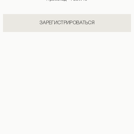
ЗАРЕГИСТРИРОВАТЬСЯ
Лонгслив со швами синего цвета
Лонгслив с логотипом бежевого цве
690 UAH
1 490 UAH
+2
1 690 UAH
+2