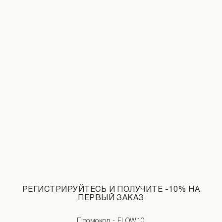
Леггинсы с открытой пяткой из бифлекса черного цвета
1 490 UAH
НОВИНКИ КАТЕГОРИИ ЛОНГСЛИВЫ
СМОТРЕТЬ ВСЕ
РЕГИСТРИРУЙТЕСЬ И ПОЛУЧИТЕ -10% НА
ПЕРВЫЙ ЗАКАЗ
Промокод - FLOW10