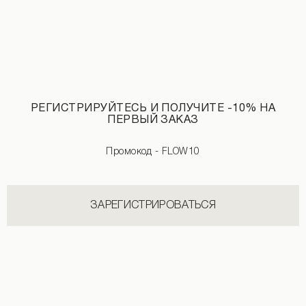
РЕГИСТРИРУЙТЕСЬ И ПОЛУЧИТЕ -10% НА
Топ с открытой спиной черного цвета
Пуховик с меховым воротником борд
ПЕРВЫЙ ЗАКАЗ
790 UAH
990 UAH
2 590 UAH
5 990 UAH
Промокод - FLOW10
ЗАРЕГИСТРИРОВАТЬСЯ
НОВИНКИ КАТЕГОРИИ ЛЕГГИНСЫ
СМОТРЕТЬ ВСЕ