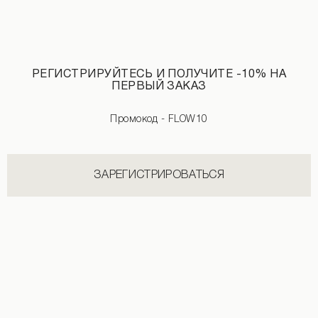
РЕГИСТРИРУЙТЕСЬ И ПОЛУЧИТЕ -10% НА
ПЕРВЫЙ ЗАКАЗ
Промокод - FLOW10
ЗАРЕГИСТРИРОВАТЬСЯ
Лонгслив в полоску синего цвета
Лонгслив со швами розового цвета
2 190 UAH
+1
690 UAH
1 490 UAH
+2